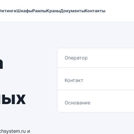
Фитинги
Шкафы
Рампы
Краны
Документы
Контакты
а
Оператор
Контакт
ных
Основание
hsystem.ru и