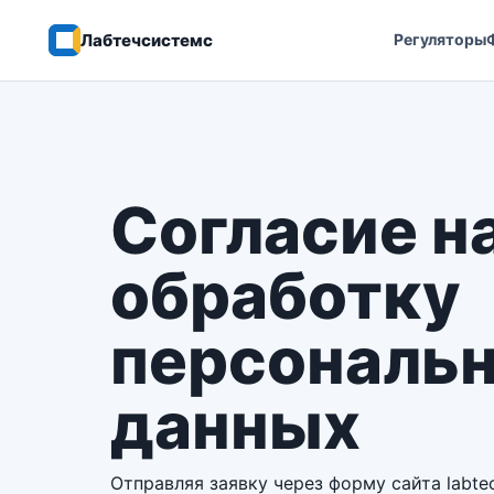
Лабтечсистемс
Регуляторы
Согласие н
обработку
персональ
данных
Отправляя заявку через форму сайта labtec