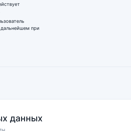
ействует
.
льзователь
в дальнейшем при
ых данных
ты.