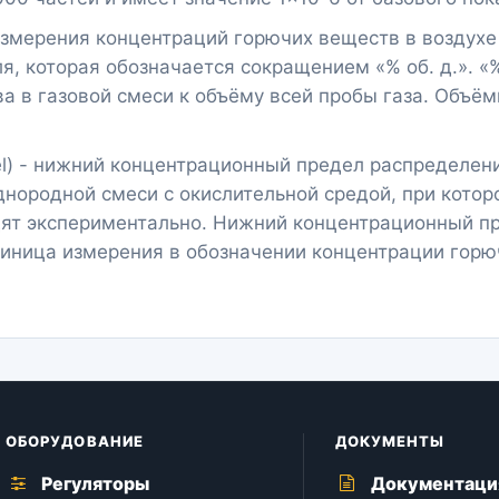
змерения концентраций горючих веществ в воздухе 
я, которая обозначается сокращением «% об. д.». «%
 в газовой смеси к объёму всей пробы газа. Объём
evel) - нижний концентрационный предел распределе
нородной смеси с окислительной средой, при котор
дят экспериментально. Нижний концентрационный п
иница измерения в обозначении концентрации горю
ОБОРУДОВАНИЕ
ДОКУМЕНТЫ
Регуляторы
Документаци