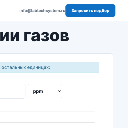
Запросить подбор
info@labtechsystem.ru
ии газов
в остальных единицах: