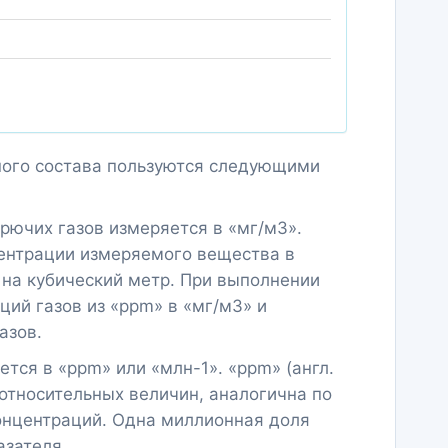
нного состава пользуются следующими
рючих газов измеряется в «мг/м3».
центрации измеряемого вещества в
 на кубический метр. При выполнении
ций газов из «ppm» в «мг/м3» и
азов.
тся в «ppm» или «млн-1». «ppm» (англ.
х относительных величин, аналогична по
концентраций. Одна миллионная доля
азателя.