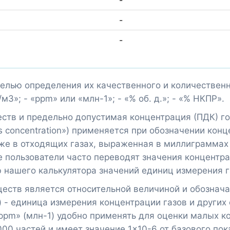
-
-
-
целью определения их качественного и количестве
3»; - «ppm» или «млн-1»; - «% об. д.»; - «% НКПР».
тв и предельно допустимая концентрация (ПДК) го
s concentration») применяется при обозначении кон
кже в отходящих газах, выраженная в миллиграммах
е пользователи часто переводят значения концентра
 нашего калькулятора значений единиц измерения г
еств является относительной величиной и обозначае
н») - единица измерения концентрации газов и други
ppm» (млн-1) удобно применять для оценки малых 
00 частей и имеет значение 1×10-6 от базового пок