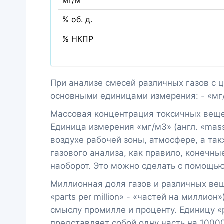
мг/м
% об. д.
% НКПР
При анализе смесей различных газов с 
основными единицами измерения: - «мг/м
Массовая концентрация токсичных вещес
Единица измерения «мг/м3» (англ. «mas
воздухе рабочей зоны, атмосфере, а та
газового анализа, как правило, конечны
наоборот. Это можно сделать с помощью
Миллионная доля газов и различных вещ
«parts per million» - «частей на миллио
смыслу промилле и проценту. Единицу «
представляет собой одну часть на 10000