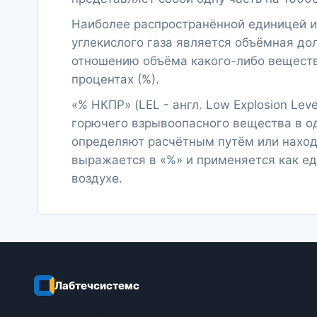
Наиболее распространённой единицей и
углекислого газа является объёмная дол
отношению объёма какого-либо вещества
процентах (%).
«% НКПР» (LEL - англ. Low Explosion L
горючего взрывоопасного вещества в од
определяют расчётным путём или нахо
выражается в «%» и применяется как ед
воздухе.
Лабтечсистемс