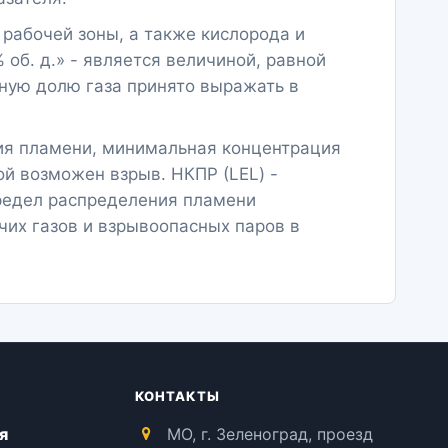
рабочей зоны, а также кислорода и
 об. д.» - является величиной, равной
ную долю газа принято выражать в
ния пламени, минимальная концентрация
ой возможен взрыв. НКПР (LEL) -
редел распределения пламени
чих газов и взрывоопасных паров в
КОНТАКТЫ
я
МО, г. Зеленоград, проезд