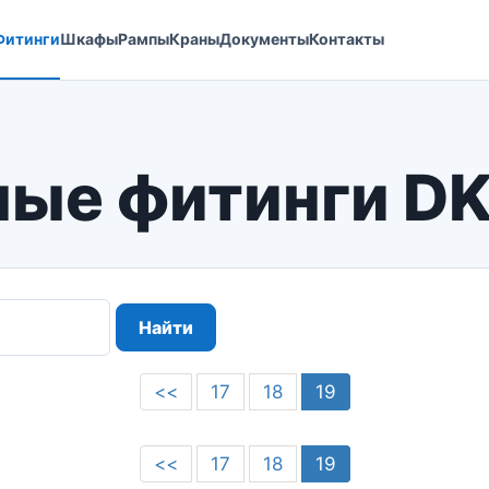
Фитинги
Шкафы
Рампы
Краны
Документы
Контакты
ные фитинги DK
Найти
<<
17
18
19
<<
17
18
19