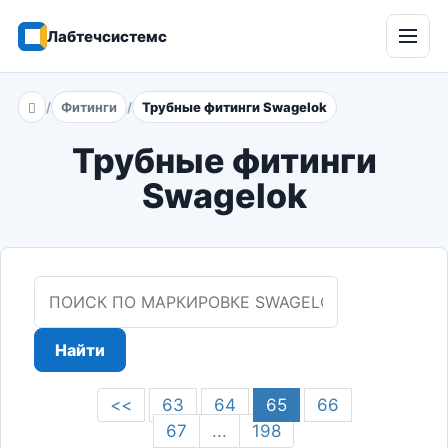
Лабтечсистемс
Откр
мен
Фитинги
Трубные фитинги Swagelok
Главная
Трубные фитинги
Swagelok
Найти
<<
63
64
65
66
67
...
198