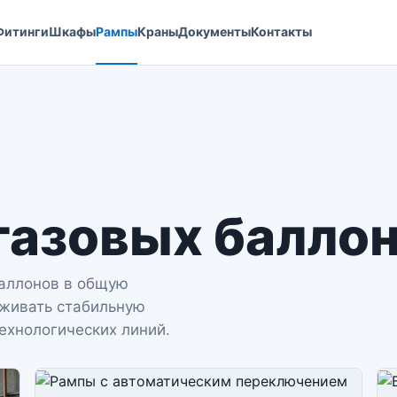
Фитинги
Шкафы
Рампы
Краны
Документы
Контакты
газовых балло
аллонов в общую
рживать стабильную
ехнологических линий.