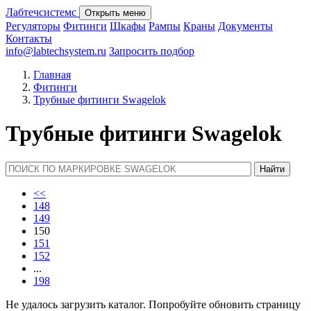
Лабтечсистемс
Открыть меню
Регуляторы
Фитинги
Шкафы
Рампы
Краны
Документы
Контакты
info@labtechsystem.ru
Запросить подбор
Главная
Фитинги
Трубные фитинги Swagelok
Трубные фитинги Swagelok
Найти
<<
148
149
150
151
152
...
198
Не удалось загрузить каталог. Попробуйте обновить страницу