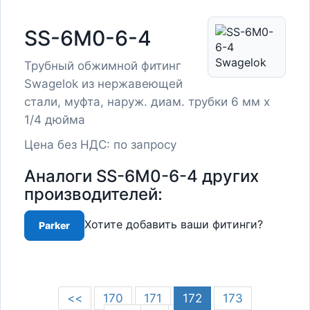
SS-6M0-6-4
Трубный обжимной фитинг
Swagelok из нержавеющей
стали, муфта, наруж. диам. трубки 6 мм x
1/4 дюйма
Цена без НДС: по запросу
Аналоги SS-6M0-6-4 других
производителей:
Хотите добавить ваши фитинги?
Parker
<<
170
171
172
173