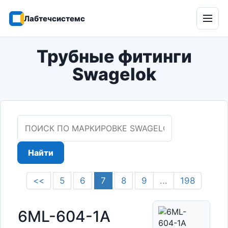
Лабтечсистемс
Откр
мен
Трубные фитинги
Swagelok
Найти
<<
5
6
7
8
9
...
198
6ML-604-1A