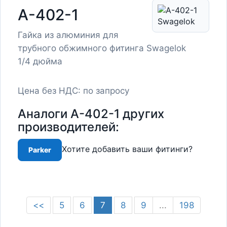
A-402-1
Гайка из алюминия для
трубного обжимного фитинга Swagelok
1/4 дюйма
Цена без НДС: по запросу
Аналоги A-402-1 других
производителей:
Хотите добавить ваши фитинги?
Parker
<<
5
6
7
8
9
...
198