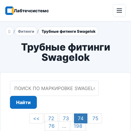
Лабтечсистемс
Откр
мен
Фитинги
Трубные фитинги Swagelok
Главная
Трубные фитинги
Swagelok
Найти
<<
72
73
74
75
76
...
198