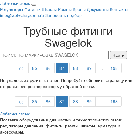
Лабтечсистемс
Открыть
Регуляторы
Фитинги
Шкафы
Рампы
Краны
Документы
Контакты
меню
info@labtechsystem.ru
Запросить подбор
Трубные фитинги
Swagelok
Найти
<<
85
86
87
88
89
...
198
Не удалось загрузить каталог. Попробуйте обновить страницу или
отправьте запрос через форму обратной связи.
<<
85
86
87
88
89
...
198
Лабтечсистемс
Поставка оборудования для чистых и технологических газов:
регуляторы давления, фитинги, рампы, шкафы, арматура и
аксессуары.